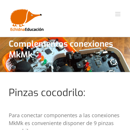
Saltar
al
contenido
Complementos conexiones
MkMk
Inicio
Hardware
Complementos
Complementos conexiones MkMk
Pinzas cocodrilo:
Para conectar componentes a las conexiones
MkMk es conveniente disponer de 9 pinzas