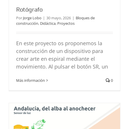
Rotógrafo
Por
Jorge Lobo
|
30 mayo, 2026
|
Bloques de
construcción
,
Didáctica
,
Proyectos
En este proyecto os proponemos la
construcción de un dispositivo para
crear arte en espiral mediante el
movimiento. Al pulsar el botón SR, un
Andalucía, del alba al anochecer, un
Más información
0
nuevo REA en la sección
Didáctica
REA