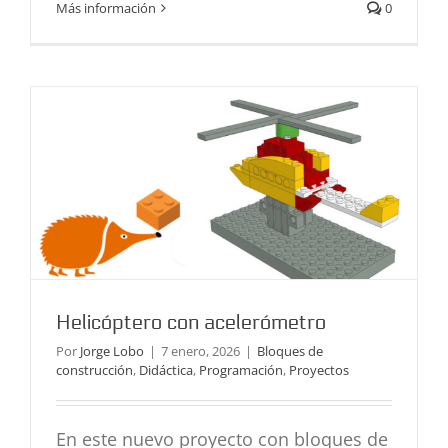
Más información
0
Bloques de construcción
Didáctica
Programación
Proyectos
Helicóptero con acelerómetro
Por
Jorge Lobo
|
7 enero, 2026
|
Bloques de
construcción
,
Didáctica
,
Programación
,
Proyectos
En este nuevo proyecto con bloques de