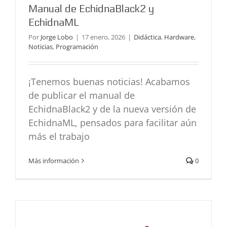
Manual de EchidnaBlack2 y
EchidnaML
Por
Jorge Lobo
|
17 enero, 2026
|
Didáctica
,
Hardware
,
Noticias
,
Programación
¡Tenemos buenas noticias! Acabamos
de publicar el manual de
EchidnaBlack2 y de la nueva versión de
EchidnaML, pensados para facilitar aún
más el trabajo
Barrera automática
Más información
0
Bloques de construcción
Didáctica
Programación
Proyectos