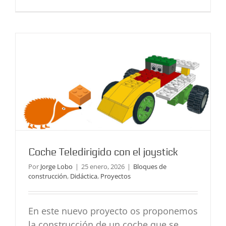
Bloques de construcción
Didáctica
Proyectos
Coche Teledirigido con el joystick
Por
Jorge Lobo
|
25 enero, 2026
|
Bloques de
construcción
,
Didáctica
,
Proyectos
En este nuevo proyecto os proponemos
la construcción de un coche que se