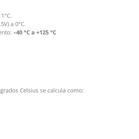
 1°C.
.5V) a 0°C.
ento:
–40 °C a +125 °C
grados Celsius se calcula como: