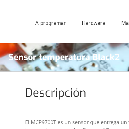
Saltar
al
contenido
A programar
Hardware
Ma
Sensor temperatura Black2
Descripción
El MCP9700T es un sensor que entrega un v