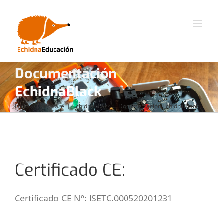
Saltar
al
contenido
Documentación
EchidnaBlack
Inicio
Hardware
Echidna Black
Documentación EchidnaBlack
Certificado CE:
Certificado CE Nº: ISETC.000520201231