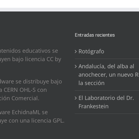
Entradas recientes
ntenidos educativos se
Rotógrafo
uyen bajo licencia CC by
Andalucía, del alba al
anochecer, un nuevo R
ware se distribuye bajo
la sección
ia CERN OHL-S con
El Laboratorio del Dr.
ción Comercial.
Frankestein
tware EchidnaML se
uye con una licencia GPL.