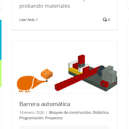
probando materiales
Barrera automática
Leer Más
0
Bloques de construcción
Didáctica
Programación
Proyectos
Barrera automática
14 enero, 2026
|
Bloques de construcción
,
Didáctica
,
Programación
,
Proyectos