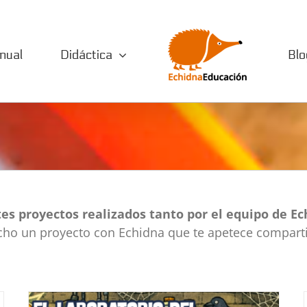
nual
Didáctica
Blo
El Laboratorio del Dr. Frankestein
tes proyectos realizados tanto por el equipo de 
Didáctica
Proyectos
echo un proyecto con Echidna que te apetece compartir