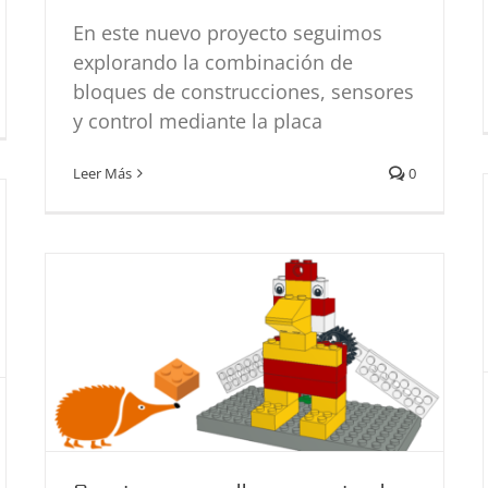
En este nuevo proyecto seguimos
explorando la combinación de
bloques de construcciones, sensores
y control mediante la placa
Construye un gallo que canta al
amanecer
Leer Más
0
Bloques de construcción
Didáctica
Programación
Proyectos