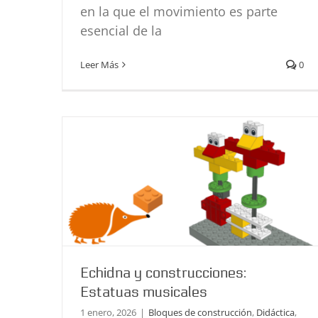
en la que el movimiento es parte
esencial de la
Echidna y construcciones: Estatuas
Leer Más
0
musicales
Bloques de construcción
Didáctica
Programación
Proyectos
Echidna y construcciones:
Estatuas musicales
1 enero, 2026
|
Bloques de construcción
,
Didáctica
,