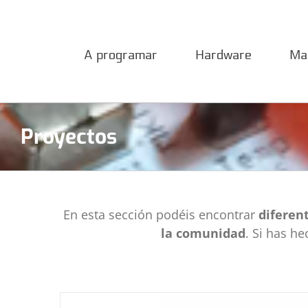
Saltar
al
contenido
A programar
Hardware
Ma
Proyectos
En esta sección podéis encontrar
diferen
la comunidad
. Si has h
Rotógrafo
Bloques de construcción
Didáctica
Proyectos