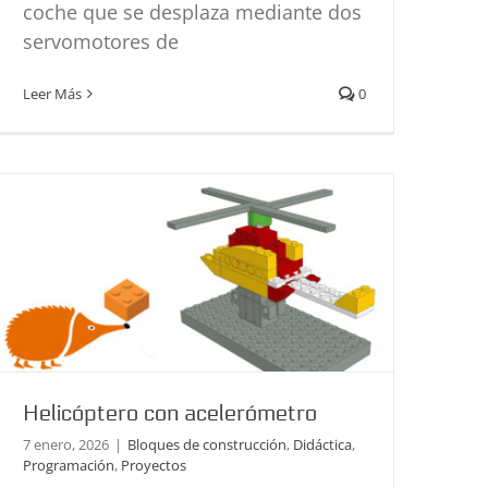
coche que se desplaza mediante dos
servomotores de
Helicóptero con acelerómetro
Leer Más
0
Bloques de construcción
Didáctica
Programación
Proyectos
Helicóptero con acelerómetro
7 enero, 2026
|
Bloques de construcción
,
Didáctica
,
Programación
,
Proyectos