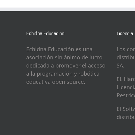
Echidna Educación:
Licencia
Echidna Educación es una
Los co
asociación sin ánimo de lucro
distrib
dedicada a promover el acceso
SA.
a la programación y robótica
EL Hard
educativa open source.
Licenc
Restric
El Sof
distrib