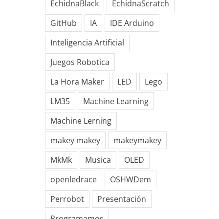
EchidnaBlack
EchidnaScratch
GitHub
IA
IDE Arduino
Inteligencia Artificial
Juegos Robotica
La Hora Maker
LED
Lego
LM35
Machine Learning
Machine Lerning
makey makey
makeymakey
MkMk
Musica
OLED
openledrace
OSHWDem
Perrobot
Presentación
Programamos