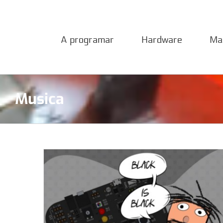
Saltar
al
contenido
A programar
Hardware
Ma
Marioneta activada por sonido
Musica
Proyectos