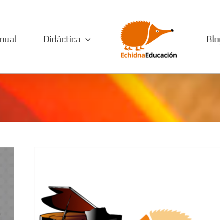
nual
Didáctica
Blo
Pulsadores gigantes con MkMk
Proyectos