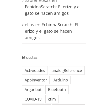
Xabier Rosas
en
EchidnaScratch: El erizo y el
gato se hacen amigos
elias
en
EchidnaScratch: El
erizo y el gato se hacen
amigos
Etiquetas
Actividades
analogReference
AppInventor
Arduino
Arganbot
Bluetooth
COVID-19
ctim