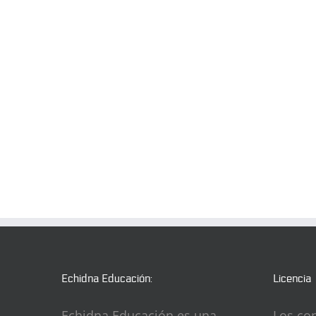
Echidna Educación:
Licencia
Echidna Educación es una
Los co