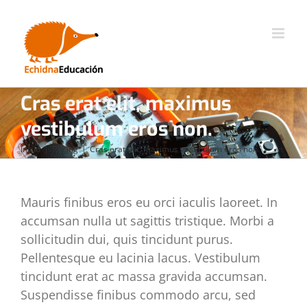
Saltar
al
contenido
Cras erat elit, maximus
vestibulum eros non.
Inicio
Pricing
Cras erat elit, maximus vestibulum eros non.
Mauris finibus eros eu orci iaculis laoreet. In
accumsan nulla ut sagittis tristique. Morbi a
sollicitudin dui, quis tincidunt purus.
Pellentesque eu lacinia lacus. Vestibulum
tincidunt erat ac massa gravida accumsan.
Suspendisse finibus commodo arcu, sed