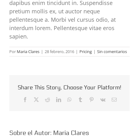
dapibus enim tincidunt in. Suspendisse
pretium mollis ex, ut auctor neque
pellentesque a. Morbi vel cursus odio, at
interdum lorem. Pellentesque vitae eros
sapien.
Por
Maria Clares
|
28 febrero, 2016
|
Pricing
|
Sin comentarios
Share This Story, Choose Your Platform!
Facebook
X
Reddit
LinkedIn
WhatsApp
Tumblr
Pinterest
Vk
Correo
electrónico
Sobre el Autor:
Maria Clares