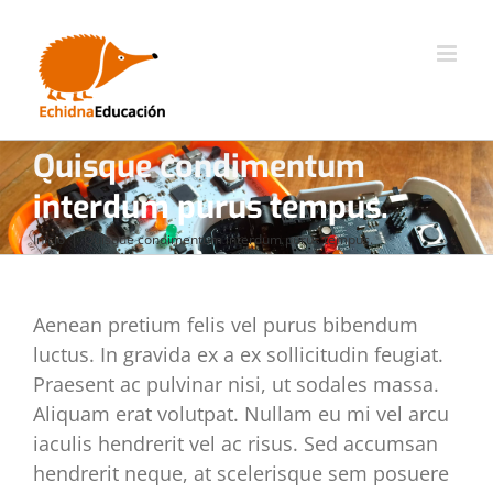
Saltar
al
contenido
Quisque condimentum
interdum purus tempus.
Inicio
Quisque condimentum interdum purus tempus.
Aenean pretium felis vel purus bibendum
luctus. In gravida ex a ex sollicitudin feugiat.
Praesent ac pulvinar nisi, ut sodales massa.
Aliquam erat volutpat. Nullam eu mi vel arcu
iaculis hendrerit vel ac risus. Sed accumsan
hendrerit neque, at scelerisque sem posuere