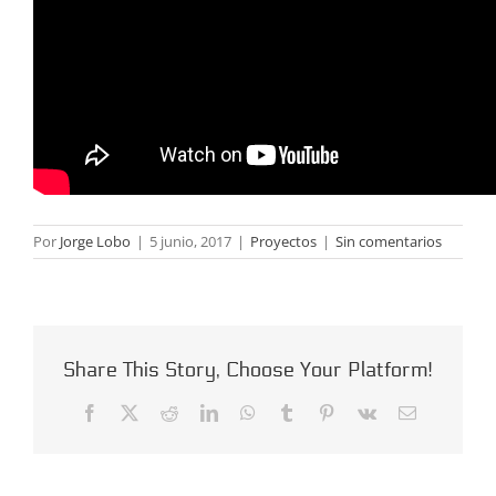
Por
Jorge Lobo
|
5 junio, 2017
|
Proyectos
|
Sin comentarios
Share This Story, Choose Your Platform!
Facebook
X
Reddit
LinkedIn
WhatsApp
Tumblr
Pinterest
Vk
Correo
electrónico